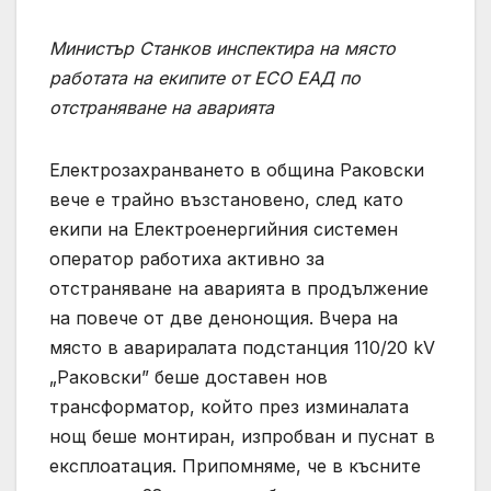
Министър Станков инспектира на място
работата на екипите от ЕСО ЕАД по
отстраняване на аварията
Електрозахранването в община Раковски
вече е трайно възстановено, след като
екипи на Електроенергийния системен
оператор работиха активно за
отстраняване на аварията в продължение
на повече от две денонощия. Вчера на
място в авариралата подстанция 110/20 kV
„Раковски” беше доставен нов
трансформатор, който през изминалата
нощ беше монтиран, изпробван и пуснат в
експлоатация. Припомняме, че в късните