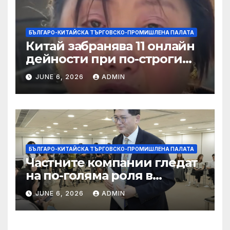
БЪЛГАРО-КИТАЙСКА ТЪРГОВСКО-ПРОМИШЛЕНА ПАЛАТА
Китай забранява 11 онлайн
дейности при по-строги
правила за ограничаване на
JUNE 6, 2026
ADMIN
слуховете и
кибернасилниците
БЪЛГАРО-КИТАЙСКА ТЪРГОВСКО-ПРОМИШЛЕНА ПАЛАТА
Частните компании гледат
на по-голяма роля в
стратегическата
JUNE 6, 2026
ADMIN
енергетика