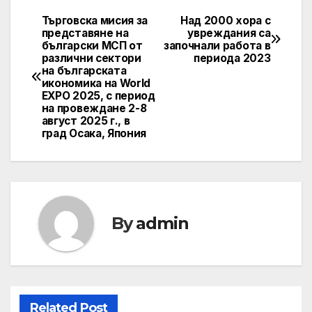
Търговска мисия за
Над 2000 хора с
Post
представяне на
увреждания са
български МСП от
започнали работа в
navigation
различни сектори
периода 2023
на българската
икономика на World
EXPO 2025, с период
на провеждане 2-8
август 2025 г., в
град Осака, Япония
By
admin
Related Post