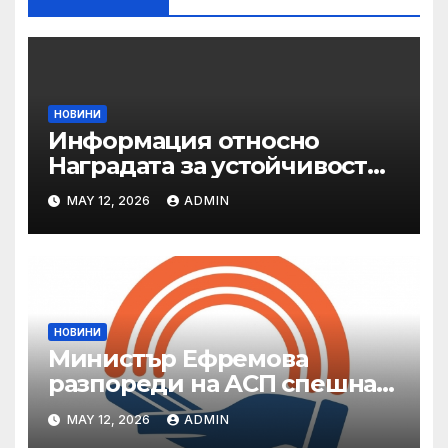
НОВИНИ
Информация относно
Наградата за устойчивост
на ОАЕ „Зайед“
MAY 12, 2026
ADMIN
НОВИНИ
Министър Ефремова
разпореди на АСП спешна
готовност за оказване на
MAY 12, 2026
ADMIN
подкрепа на пострадали от