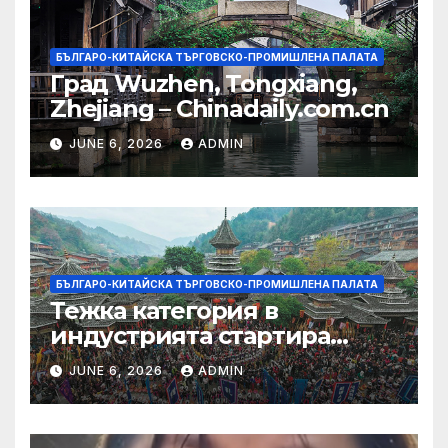
БЪЛГАРО-КИТАЙСКА ТЪРГОВСКО-ПРОМИШЛЕНА ПАЛАТА
Град Wuzhen, Tongxiang,
Zhejiang – Chinadaily.com.cn
JUNE 6, 2026
ADMIN
БЪЛГАРО-КИТАЙСКА ТЪРГОВСКО-ПРОМИШЛЕНА ПАЛАТА
Тежка категория в
индустрията стартира
алианс за космическа
JUNE 6, 2026
ADMIN
слънчева енергия