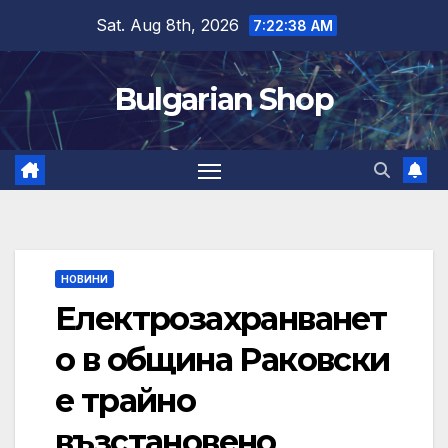
Skip
Sat. Aug 8th, 2026
7:22:39 AM
to
content
Bulgarian Shop
НОВИНИ
Eлектрозахранванет
о в община Раковски
е трайно
възстановено