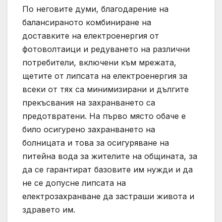
По неговите думи, благодарение на
балансираното комбиниране на
доставките на електроенергия от
фотоволтаици и редуването на различни
потребители, включени към мрежата,
щетите от липсата на електроенергия за
всеки от тях са минимизирани и дългите
прекъсвания на захранването са
предотвратени. На първо място обаче е
било осигурено захранването на
болницата и това за осигуряване на
питейна вода за жителите на общината, за
да се гарантират базовите им нужди и да
не се допусне липсата на
електрозахранване да застраши живота и
здравето им.