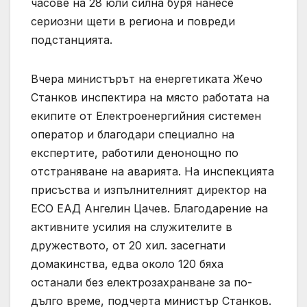
часове на 28 юли силна буря нанесе
сериозни щети в региона и повреди
подстанцията.
Вчера министърът на енергетиката Жечо
Станков инспектира на място работата на
екипите от Електроенергийния системен
оператор и благодари специално на
експертите, работили денонощно по
отстраняване на аварията. На инспекцията
присъства и изпълнителният директор на
ЕСО ЕАД Ангелин Цачев. Благодарение на
активните усилия на служителите в
дружеството, от 20 хил. засегнати
домакинства, едва около 120 бяха
останали без електрозахранване за по-
дълго време, подчерта министър Станков.