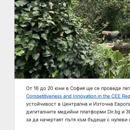
От 16 до 20 юни в София ще се проведе п
Competitiveness and Innovation in the CEE Re
устойчивост в Централна и Източна Европа
дигиталните медийни платформи Dir.bg и 3
за да начертаят пътя към бъдеще с нулеви 