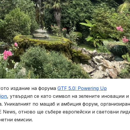
етото издание на форума
GTF 5.0: Powering Up
gion
, утвърдил се като символ на зелените иновации и
. Уникалният по мащаб и амбиция форум, организиран
E News, отново ще събере европейски и световни лид
нетни емисии.