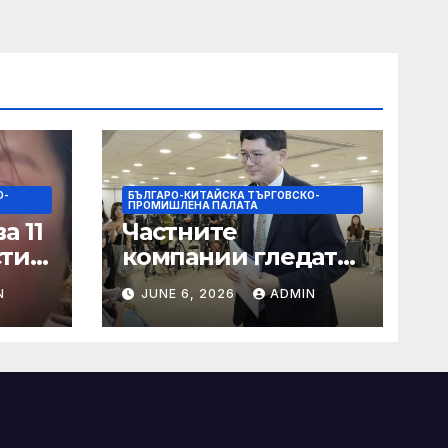
О-
БЪЛГАРО-КИТАЙСКА ТЪРГОВСКО-
ПРОМИШЛЕНА ПАЛАТА
а 11
Частните
сти
компании гледат
на по-голяма роля
N
JUNE 6, 2026
ADMIN
в стратегическата
на
енергетика
цит