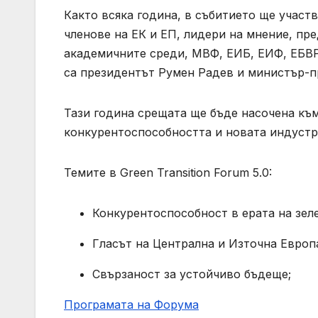
Както всяка година, в събитието ще участ
членове на ЕК и ЕП, лидери на мнение, пр
академичните среди, МВФ, ЕИБ, ЕИФ, ЕБВР,
са президентът Румен Радев и министър-п
Тази година срещата ще бъде насочена къ
конкурентоспособността и новата индустр
Темите в Green Transition Forum 5.0:
Конкурентоспособност в ерата на зел
Гласът на Централна и Източна Европ
Свързаност за устойчиво бъдеще;
Програмата на Форума