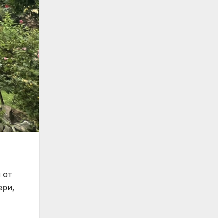
 от
ери,