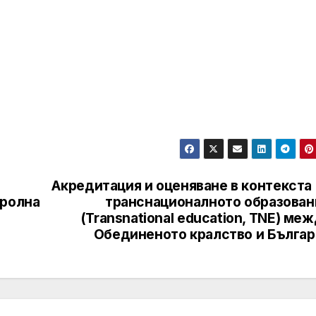
Акредитация и оценяване в контекста
тролна
транснационалното образован
(Transnational education, TNE) ме
Обединеното кралство и Българ