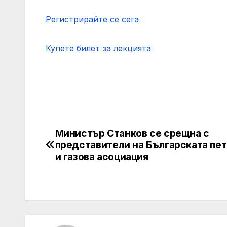
Регистрирайте се сега
Купете билет за лекцията
Министър Станков се срещна с
Post
представители на Българската пе
navigation
и газова асоциация