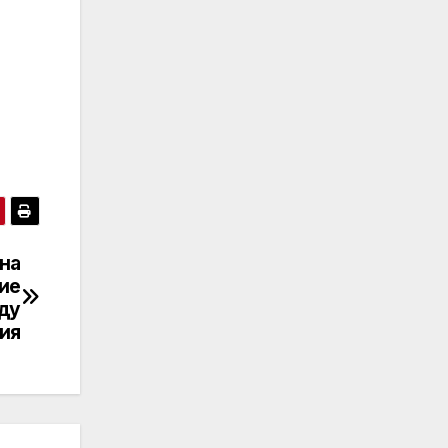
 на
ие
жду
ия