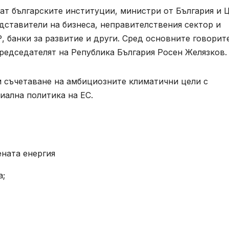
ват българските институции, министри от България и 
едставители на бизнеса, неправителствения сектор и
 банки за развитие и други. Сред основните говорит
редседателят на Република България Росен Желязков.
м съчетаване на амбициозните климатични цели с
иална политика на ЕС.
ената енергия
а;